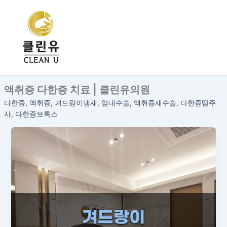
콘
텐
츠
로
건
너
뛰
액취증 다한증 치료 | 클린유의원
기
다한증, 액취증, 겨드랑이냄새, 암내수술, 액취증재수술, 다한증땀주
사, 다한증보톡스