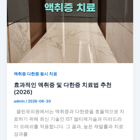
액취증 다한증 동시 치료
효과적인 액취증 및 다한증 치료법 추천
(2026)
admin
/
2026-06-30
클린유의원에서는 액취증과 다한증을 효율적으로 치
료하기 위해 최신 기술인 IST 멀티제거술과 미라드라
이 프레쉬를 적용합니다. 그 결과, 높은 재발률과 치료
성과를