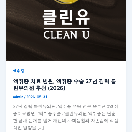
액취증
액취증 치료 병원, 액취증 수술 27년 경력 클
린유의원 추천 (2026)
admin
/
2026-05-31
27년 경력 클린유의원, 액취증 수술 전문 솔루션 #액취
증치료병원 #액취증수술 #클린유의원 액취증은 단순
한 냄새 문제를 넘어 개인의 사회생활과 자존감에 직접
적인 영향을 […]