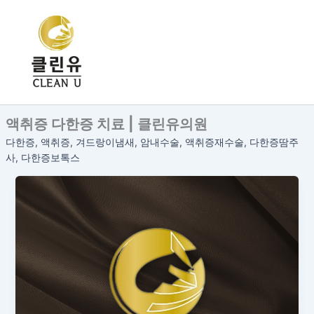
콘
텐
츠
로
건
너
뛰
액취증 다한증 치료 | 클린유의원
기
다한증, 액취증, 겨드랑이냄새, 암내수술, 액취증재수술, 다한증땀주
사, 다한증보톡스