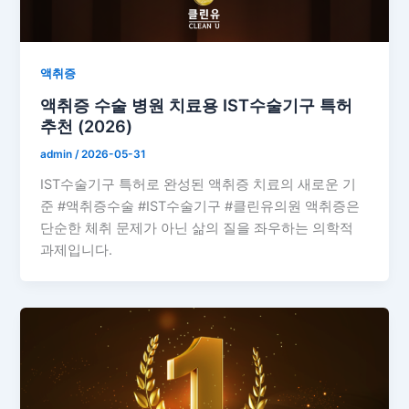
액취증
액취증 수술 병원 치료용 IST수술기구 특허
추천 (2026)
admin
/
2026-05-31
IST수술기구 특허로 완성된 액취증 치료의 새로운 기
준 #액취증수술 #IST수술기구 #클린유의원 액취증은
단순한 체취 문제가 아닌 삶의 질을 좌우하는 의학적
과제입니다.