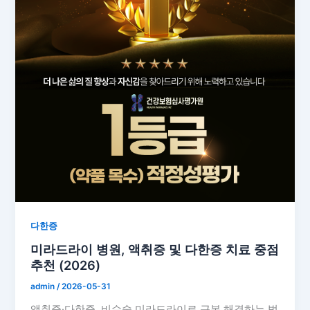
다한증
미라드라이 병원, 액취증 및 다한증 치료 중점
추천 (2026)
admin
/
2026-05-31
액취증·다한증, 비수술 미라드라이로 근본 해결하는 법