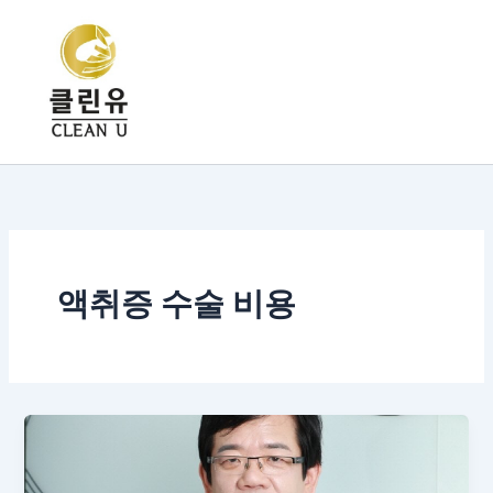
콘
텐
츠
로
건
너
뛰
기
액취증 수술 비용