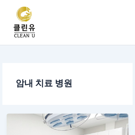
콘
텐
츠
로
건
너
뛰
기
암내 치료 병원