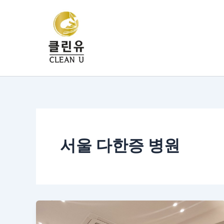
콘
텐
츠
로
건
너
뛰
기
서울 다한증 병원