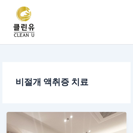
콘
텐
츠
로
건
너
뛰
기
비절개 액취증 치료