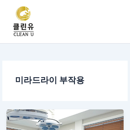
콘
텐
츠
로
건
너
뛰
기
미라드라이 부작용