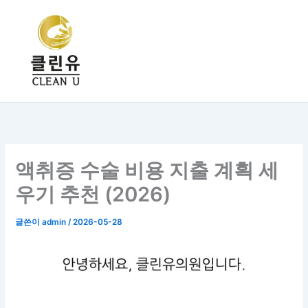
콘
텐
츠
로
건
너
뛰
기
액취증 수술 비용 지출 계획 세
우기 추천 (2026)
글쓴이
admin
/
2026-05-28