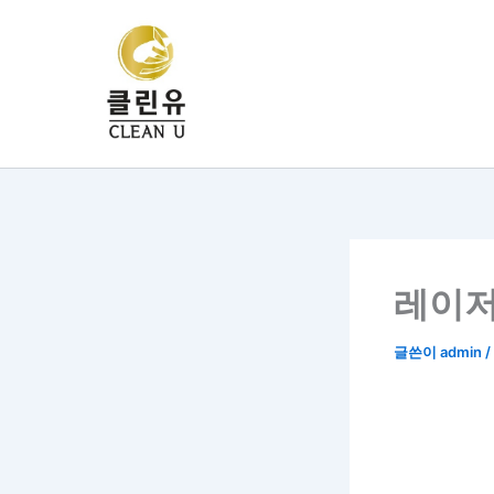
콘
텐
츠
로
건
너
뛰
기
레이저
글쓴이
admin
/